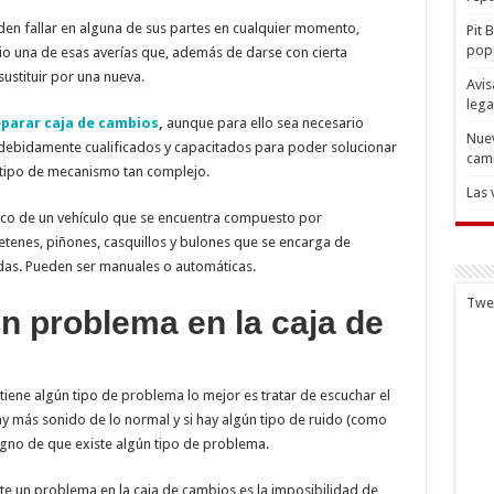
en fallar en alguna de sus partes en cualquier momento,
Pit 
popu
io una de esas averías que, además de darse con cierta
sustituir por una nueva.
Avis
lega
eparar caja de cambios
,
aunque para ello sea necesario
Nuev
 debidamente cualificados y capacitados para poder solucionar
cam
e tipo de mecanismo tan complejo.
Las 
co de un vehículo que se encuentra compuesto por
retenes, piñones, casquillos y bulones que se encarga de
uedas. Pueden ser manuales o automáticas.
Twe
n problema en la caja de
tiene algún tipo de problema lo mejor es tratar de escuchar el
y más sonido de lo normal y si hay algún tipo de ruido (como
igno de que existe algún tipo de problema.
te un problema en la caja de cambios es la imposibilidad de