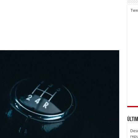
Twe
Últim
Desc
repu