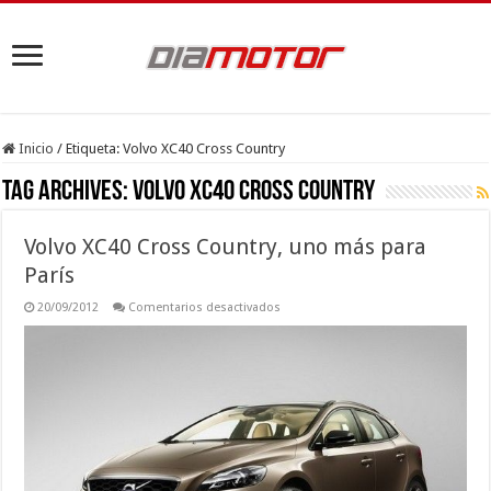
Inicio
/
Etiqueta:
Volvo XC40 Cross Country
Tag Archives:
Volvo XC40 Cross Country
Volvo XC40 Cross Country, uno más para
París
en
20/09/2012
Comentarios desactivados
Volvo
XC40
Cross
Country,
uno
más
para
París