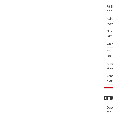
Pit 
popu
Avis
lega
Nuev
cam
Las 
Cómo
coc
Alqu
¿Có
Ven
Hyun
Entr
Desc
repu