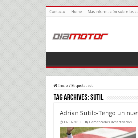
Contacto
Home
Más información sobre las c
Inicio
/
Etiqueta:
sutil
Tag Archives:
sutil
Adrian Sutil:»Tengo un nue
en
11/03/2013
Comentarios desactivados
Adr
Suti
un
nue