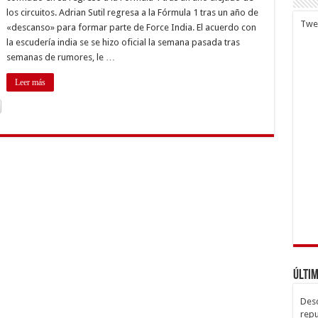
tivo:
los circuitos. Adrian Sutil regresa a la Fórmula 1 tras un año de
Twe
«descanso» para formar parte de Force India. El acuerdo con
peón»
la escudería india se se hizo oficial la semana pasada tras
semanas de rumores, le …
Leer más
Últim
Desc
repu