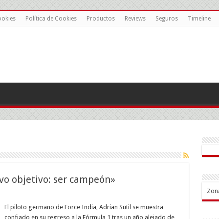
ookies
Política de Cookies
Productos
Reviews
Seguros
Timeline
vo objetivo: ser campeón»
Zon
ian
l:»Tengo
El piloto germano de Force India, Adrian Sutil se muestra
confiado en su regreso a la Fórmula 1 tras un año alejado de
vo