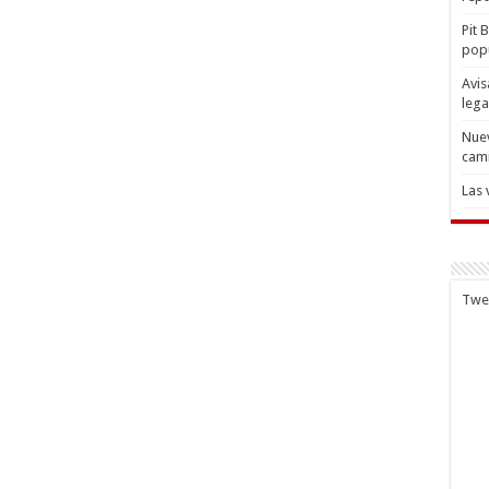
Pit 
popu
Avis
lega
Nuev
cam
Las 
Twe