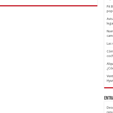
Pit 
popu
Avis
lega
Nuev
cam
Las 
Cómo
coc
Alqu
¿Có
Ven
Hyun
Entr
Desc
repu