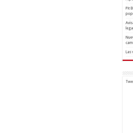
Pit 
popu
Avis
lega
Nuev
cam
Las 
Twe