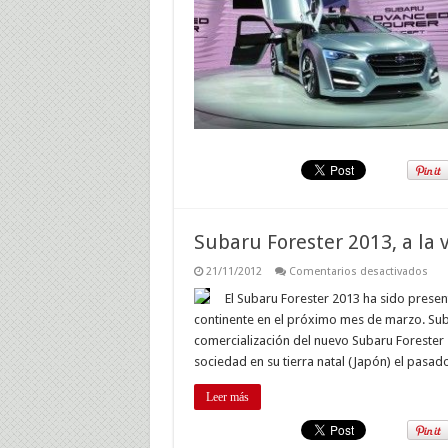
híb
en
mar
Subaru Forester 2013, a la
en
21/11/2012
Comentarios desactivados
Sub
Fore
El Subaru Forester 2013 ha sido present
201
continente en el próximo mes de marzo. Suba
a
la
comercialización del nuevo Subaru Forester
ven
sociedad en su tierra natal (Japón) el pasa
en
mar
Leer más