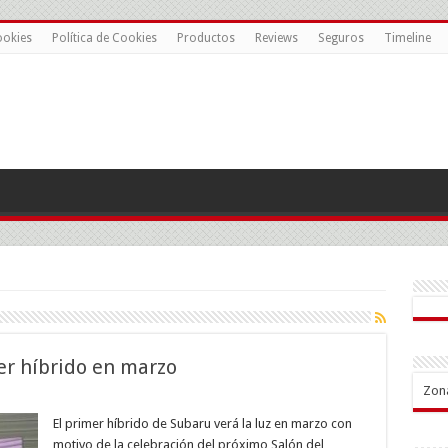
ookies
Política de Cookies
Productos
Reviews
Seguros
Timeline
er híbrido en marzo
Zon
aru
sentará
El primer híbrido de Subaru verá la luz en marzo con
motivo de la celebración del próximo Salón del
mer