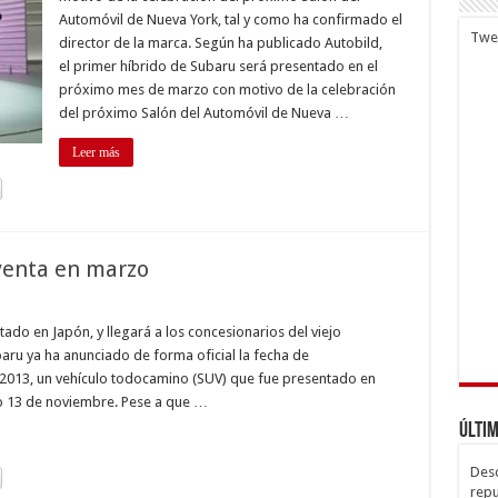
rido
Automóvil de Nueva York, tal y como ha confirmado el
Twe
director de la marca. Según ha publicado Autobild,
zo
el primer híbrido de Subaru será presentado en el
próximo mes de marzo con motivo de la celebración
del próximo Salón del Automóvil de Nueva …
Leer más
 venta en marzo
aru
ster
ado en Japón, y llegará a los concesionarios del viejo
3,
ru ya ha anunciado de forma oficial la fecha de
 2013, un vehículo todocamino (SUV) que fue presentado en
ta
do 13 de noviembre. Pese a que …
zo
Últim
Desc
repu