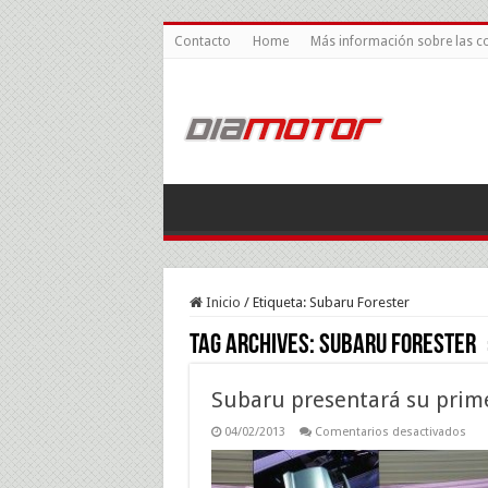
Contacto
Home
Más información sobre las c
Inicio
/
Etiqueta:
Subaru Forester
Tag Archives:
Subaru Forester
Subaru presentará su prim
en
04/02/2013
Comentarios desactivados
Sub
pre
su
pri