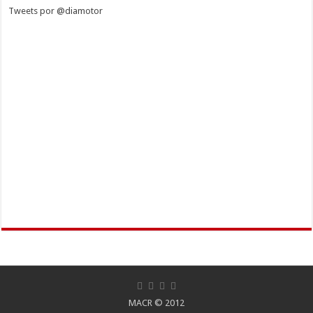
Tweets por @diamotor
MACR
© 2012