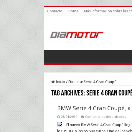
Contacto
Home
Más información sobre las c
Inicio
/
Etiqueta:
Serie 4 Gran Coupé
Tag Archives:
Serie 4 Gran Coup
BMW Serie 4 Gran Coupé, a 
en
03/04/2014
Comentarios desactivados
BM
Seri
El nuevo BMW Serie 4 Gran Coupé lleg
4
los 39.300 y los 55.600 euros. Uno de los v
Gra