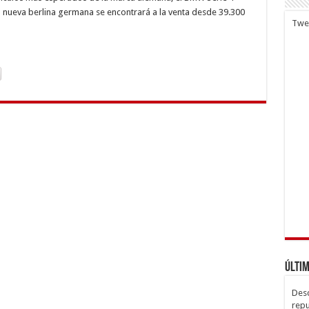
pé,
 nueva berlina germana se encontrará a la venta desde 39.300
Twe
ta
de
300
os
Últim
Desc
repu