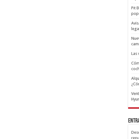
Pit 
popu
Avis
lega
Nuev
cam
Las 
Cómo
coc
Alqu
¿Có
Ven
Hyun
Entr
Desc
repu