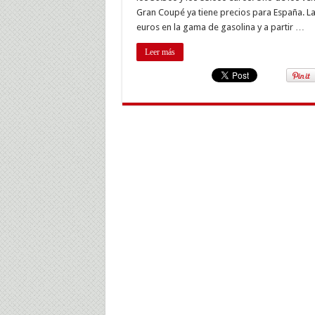
Cou
Gran Coupé ya tiene precios para España. La
a
euros en la gama de gasolina y a partir …
la
ven
des
Leer más
39.
eur