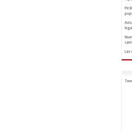
Pit 
popu
Avis
lega
Nuev
cam
Las 
Twe