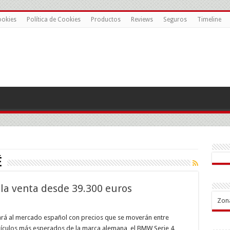
ookies
Política de Cookies
Productos
Reviews
Seguros
Timeline
é
la venta desde 39.300 euros
Zon
W
e
ará al mercado español con precios que se moverán entre
ehículos más esperados de la marca alemana, el BMW Serie 4
n