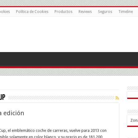
ookies
Política de Cookies
Productos
Reviews
Seguros
Timeline
up
 edición
Zon
sche
Cup, el emblemático coche de carreras, vuelve para 2013 con
ible solamente en color blanco, y su precio es de 181.200
,