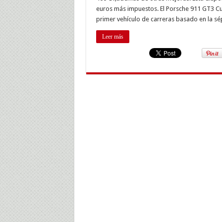
nue
euros más impuestos. El Porsche 911 GT3 Cup
edi
primer vehículo de carreras basado en la s
Leer más