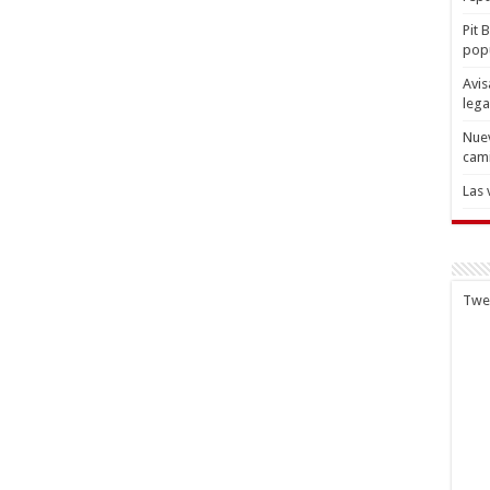
Pit 
popu
Avis
lega
Nuev
cam
Las 
Twe