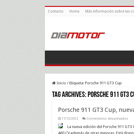
Contacto
Home
Más información sobre las c
Inicio
/
Etiqueta:
Porsche 911 GT3 Cup
Tag Archives:
Porsche 911 GT3 C
Porsche 911 GT3 Cup, nueva
en
11/12/2012
Comentarios desactivados
Por
911
La nueva edición del Porsche 911 GT3 
GT3
460 CV,además de otras mejoras. Está dispon
Cup