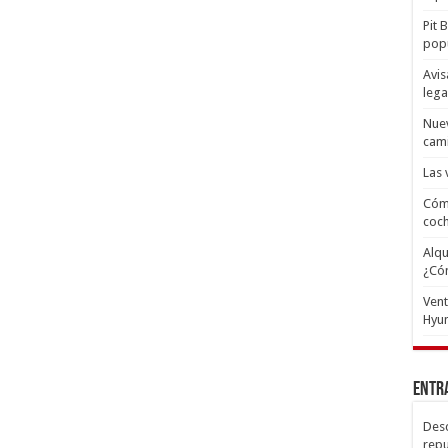
Pit 
popu
Avis
lega
Nuev
cam
Las 
Cómo
coc
Alqu
¿Có
Ven
Hyun
Entr
Desc
repu