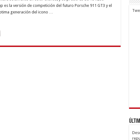
va
 es la versión de competición del futuro Porsche 911 GT3 y el
ción
Twe
éptima generación del icono …
Últim
Desc
repu