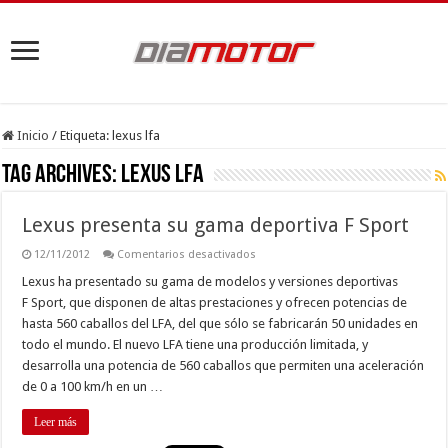
Inicio
/
Etiqueta:
lexus lfa
Tag Archives:
lexus lfa
Lexus presenta su gama deportiva F Sport
en
12/11/2012
Comentarios desactivados
Lexus
presenta
Lexus ha presentado su gama de modelos y versiones deportivas
su
F Sport, que disponen de altas prestaciones y ofrecen potencias de
gama
deportiva
hasta 560 caballos del LFA, del que sólo se fabricarán 50 unidades en
F
todo el mundo. El nuevo LFA tiene una producción limitada, y
Sport
desarrolla una potencia de 560 caballos que permiten una aceleración
de 0 a 100 km/h en un …
Leer más