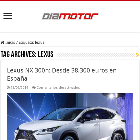
Inicio
/
Etiqueta:
lexus
Tag Archives:
lexus
Lexus NX 300h: Desde 38.300 euros en
España
en
13/06/2014
Comentarios desactivados
Lexus
NX
300h:
Desde
38.300
euros
en
España