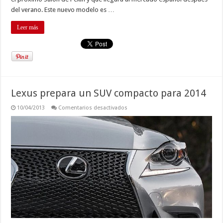
del verano. Este nuevo modelo es …
Leer más
Lexus prepara un SUV compacto para 2014
en
10/04/2013
Comentarios desactivados
Lexus
prepara
un
SUV
compacto
para
2014