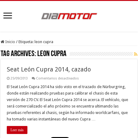
Inicio
/
Etiqueta:
leon cupra
Tag Archives:
leon cupra
Seat León Cupra 2014, cazado
en
25/09/2013
Comentarios desactivados
Seat
León
El Seat León Cupra 2014 ha sido visto en el trazado de Nürburgring,
Cupra
donde están realizando pruebas para calibrar el chasis de esta
2014,
cazado
versión de 270 CV. El Seat León Cupra 2014 se acerca. El vehículo, que
será comercializado el año próximo se encuentra ultimando las
pruebas referentes al chasis, según ha informado worldcarfans, que
ha tomado varias instantáneas del nuevo Cupra …
Leer más