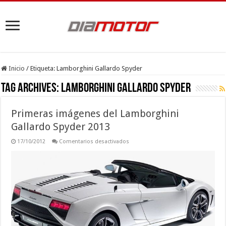
Inicio
/
Etiqueta:
Lamborghini Gallardo Spyder
Tag Archives:
Lamborghini Gallardo Spyder
Primeras imágenes del Lamborghini
Gallardo Spyder 2013
en
17/10/2012
Comentarios desactivados
Primeras
imágenes
del
Lamborghini
Gallardo
Spyder
2013