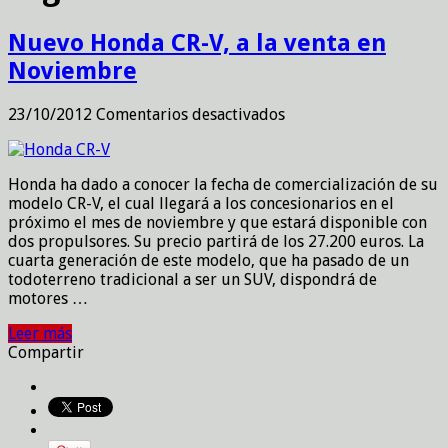
Nuevo Honda CR-V, a la venta en
Noviembre
en
23/10/2012
Comentarios desactivados
Nuevo
Honda
CR-
Honda ha dado a conocer la fecha de comercialización de su
V,
modelo CR-V, el cual llegará a los concesionarios en el
a
próximo el mes de noviembre y que estará disponible con
la
dos propulsores. Su precio partirá de los 27.200 euros. La
venta
cuarta generación de este modelo, que ha pasado de un
en
todoterreno tradicional a ser un SUV, dispondrá de
Noviembre
motores …
Leer más
Compartir