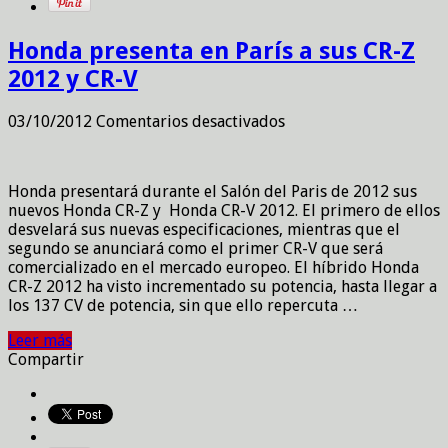
Honda presenta en París a sus CR-Z
2012 y CR-V
en
03/10/2012
Comentarios desactivados
Honda
presenta
en
Honda presentará durante el Salón del Paris de 2012 sus
París
nuevos Honda CR-Z y Honda CR-V 2012. El primero de ellos
a
desvelará sus nuevas especificaciones, mientras que el
sus
segundo se anunciará como el primer CR-V que será
CR-
comercializado en el mercado europeo. El híbrido Honda
Z
CR-Z 2012 ha visto incrementado su potencia, hasta llegar a
2012
los 137 CV de potencia, sin que ello repercuta …
y
CR-
Leer más
V
Compartir