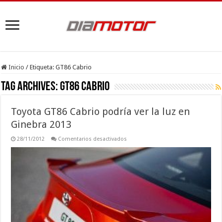
Inicio
/
Etiqueta:
GT86 Cabrio
Tag Archives:
GT86 Cabrio
Toyota GT86 Cabrio podría ver la luz en
Ginebra 2013
en
28/11/2012
Comentarios desactivados
Toyota
GT86
Cabrio
podría
ver
la
luz
en
Ginebra
2013