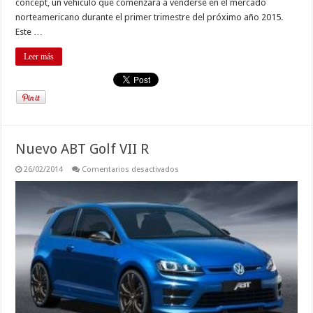
concept, un vehículo que comenzará a venderse en el mercado
norteamericano durante el primer trimestre del próximo año 2015.
Este …
Leer más
Nuevo ABT Golf VII R
en
26/02/2014
Comentarios desactivados
Nuevo
ABT
Golf
VII
R