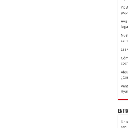
Pit 
popu
Avis
lega
Nuev
cam
Las 
Cómo
coc
Alqu
¿Có
Ven
Hyun
Entr
Desc
repu