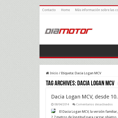
Contacto
Home
Más información sobre las c
Inicio
/
Etiqueta:
Dacia Logan MCV
Tag Archives:
Dacia Logan MCV
Dacia Logan MCV, desde 10
en
08/04/2014
Comentarios desactivados
Dac
Log
El Dacia Logan MCV, la versión familiar
MCV
2,7 metros de longitud para cargar objetos. 
des