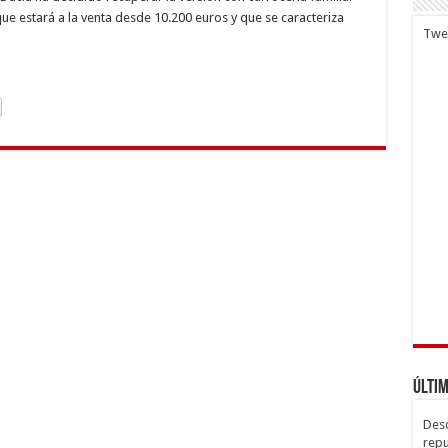
200
ue estará a la venta desde 10.200 euros y que se caracteriza
os
Twe
Últim
Desc
repu