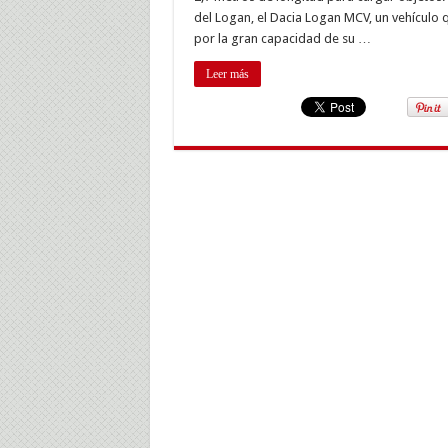
10.
del Logan, el Dacia Logan MCV, un vehículo q
eur
por la gran capacidad de su …
Leer más