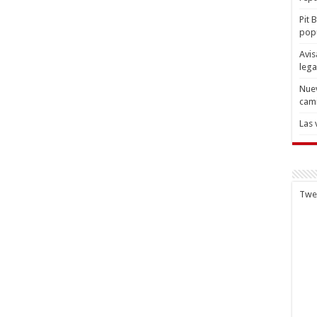
Pit 
popu
Avis
lega
Nuev
cam
Las 
Twe