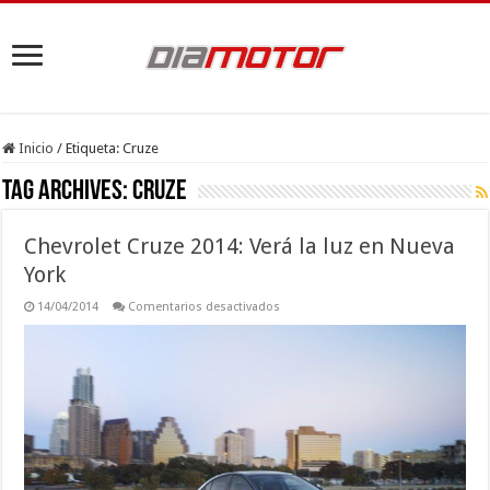
Inicio
/
Etiqueta:
Cruze
Tag Archives:
Cruze
Chevrolet Cruze 2014: Verá la luz en Nueva
York
en
14/04/2014
Comentarios desactivados
Chevrolet
Cruze
2014:
Verá
la
luz
en
Nueva
York