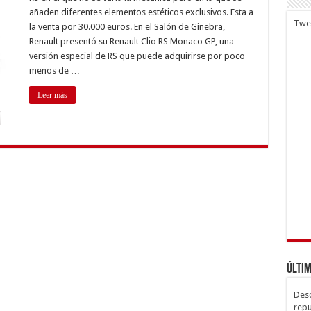
añaden diferentes elementos estéticos exclusivos. Esta a
Twe
la venta por 30.000 euros. En el Salón de Ginebra,
ta
Renault presentó su Renault Clio RS Monaco GP, una
000
versión especial de RS que puede adquirirse por poco
os
menos de …
Leer más
Últim
Desc
repu