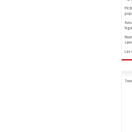
Pit 
popu
Avis
lega
Nuev
cam
Las 
Twe