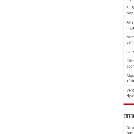
Pit 
popu
Avis
lega
Nuev
cam
Las 
Cómo
coc
Alqu
¿Có
Ven
Hyun
Entr
Desc
repu