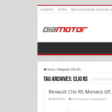
Contacto
Home
Más información sobre las c
Inicio
/
Etiqueta:
Clio RS
Tag Archives:
Clio RS
Renault Clio RS Monaco GP, 
en
20/06/2014
Comentarios desactivados
Ren
Clio
RS
Mon