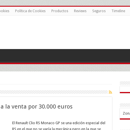
ookies
Política de Cookies
Productos
Reviews
Seguros
Timeline
a la venta por 30.000 euros
Zon
ault
El Renault Clio RS Monaco GP se una edición especial del
RS en el que no se varía la mecánica pero en la que se
aco