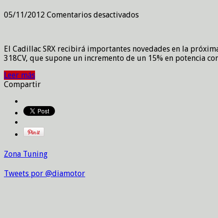
en
05/11/2012
Comentarios desactivados
Cadillac
renueva
su
El Cadillac SRX recibirá importantes novedades en la próxima
SRX
318CV, que supone un incremento de un 15% en potencia con r
Leer más
Compartir
Zona Tuning
Tweets por @diamotor