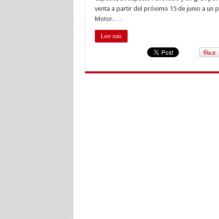
Tur
venta a partir del próximo 15 de junio a un 
a
Motor. …
la
ven
en
Leer más
jun