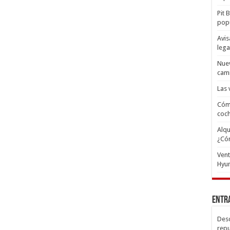
Pit 
popu
Avis
lega
Nuev
cam
Las 
Cómo
coc
Alqu
¿Có
Ven
Hyun
Entr
Desc
repu