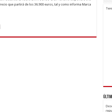
ismo,
precio que partirá de los 36.900 euros, tal y como informa Marca
Twe
ta
io
Últim
Desc
repu