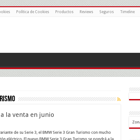
ookies
Política de Cookies
Productos
Reviews
Seguros
Timeline
rismo
a la venta en junio
Zon
W
e
variante de su Serie 3, el BMW Serie 3 Gran Turismo con mucho
ón eléctrico. El nuevo BMW Serie 3 Gran Turismo se pondrá a la
n