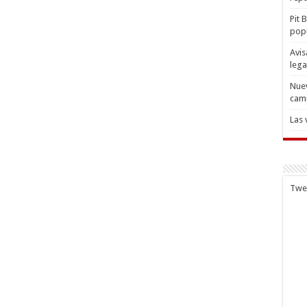
Pit 
popu
Avis
lega
Nuev
cam
Las 
Twe