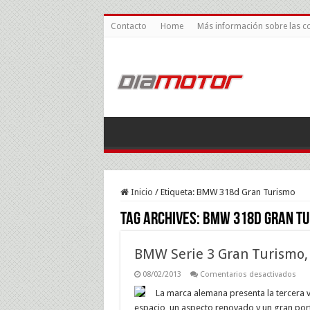
Contacto
Home
Más información sobre las c
Inicio
/
Etiqueta:
BMW 318d Gran Turismo
Tag Archives:
BMW 318d Gran Tu
BMW Serie 3 Gran Turismo, 
en
08/02/2013
Comentarios desactivados
BM
Seri
La marca alemana presenta la tercera 
3
espacio, un aspecto renovado y un gran port
Gra