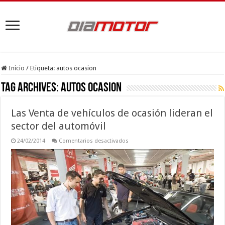
Inicio
/
Etiqueta:
autos ocasion
Tag Archives:
autos ocasion
Las Venta de vehículos de ocasión lideran el
sector del automóvil
en
24/02/2014
Comentarios desactivados
Las
Venta
de
vehículos
de
ocasión
lideran
el
sector
del
automóvil