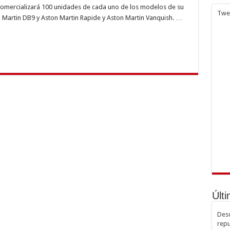
on:
 comercializará 100 unidades de cada uno de los modelos de su
Twe
 Martin DB9 y Aston Martin Rapide y Aston Martin Vanquish. …
Últi
Desc
repu