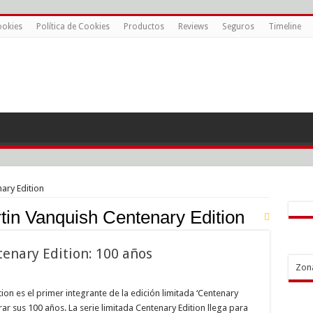
ookies
Política de Cookies
Productos
Reviews
Seguros
Timeline
ary Edition
tin Vanquish Centenary Edition
enary Edition: 100 años
Zon
n
n
ion es el primer integrante de la edición limitada ‘Centenary
uish
brar sus 100 años. La serie limitada Centenary Edition llega para
enary