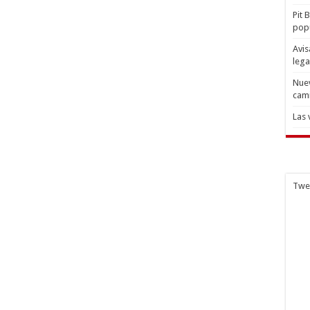
Pit 
popu
Avis
lega
Nuev
cam
Las 
Twe