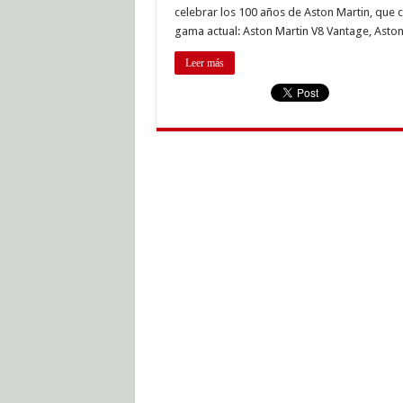
Editi
celebrar los 100 años de Aston Martin, que
100
gama actual: Aston Martin V8 Vantage, Aston
años
Leer más