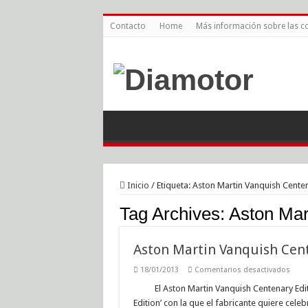
Contacto
Home
Más información sobre las c
Inicio
/
Etiqueta:
Aston Martin Vanquish Centen
Tag Archives:
Aston Mar
Aston Martin Vanquish Cent
en
18/01/2013
Comentarios desactivados
Asto
Marti
El Aston Martin Vanquish Centenary Edit
Vanq
Edition’ con la que el fabricante quiere cele
Cent