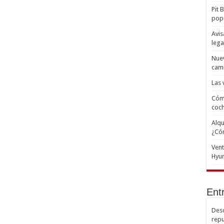
Pit 
popu
Avis
lega
Nuev
cam
Las 
Cómo
coc
Alqu
¿Có
Ven
Hyun
Ent
Desc
repu