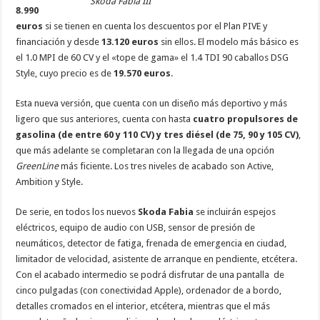
Skoda Fabia III
8.990
euros
si se tienen en cuenta los descuentos por el Plan PIVE y
financiación y desde
13.120 euros
sin ellos. El modelo más básico es
el 1.0 MPI de 60 CV y el «tope de gama» el 1.4 TDI 90 caballos DSG
Style, cuyo precio es de
19.570 euros
.
Esta nueva versión, que cuenta con un diseño más deportivo y más
ligero que sus anteriores, cuenta con hasta
cuatro propulsores de
gasolina (de entre 60 y 110 CV) y tres diésel (de 75, 90 y 105 CV)
,
que más adelante se completaran con la llegada de una opción
GreenLine
más ficiente. Los tres niveles de acabado son Active,
Ambition y Style.
De serie, en todos los nuevos
Skoda Fabia
se incluirán espejos
eléctricos, equipo de audio con USB, sensor de presión de
neumáticos, detector de fatiga, frenada de emergencia en ciudad,
limitador de velocidad, asistente de arranque en pendiente, etcétera.
Con el acabado intermedio se podrá disfrutar de una pantalla de
cinco pulgadas (con conectividad Apple), ordenador de a bordo,
detalles cromados en el interior, etcétera, mientras que el más