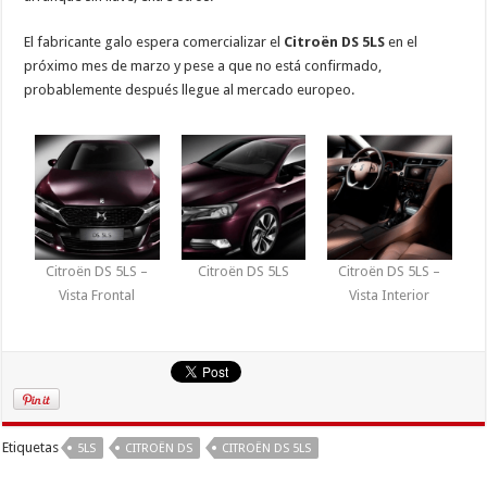
El fabricante galo espera comercializar el
Citroën DS 5LS
en el
próximo mes de marzo y pese a que no está confirmado,
probablemente después llegue al mercado europeo.
Citroën DS 5LS –
Citroën DS 5LS
Citroën DS 5LS –
Vista Frontal
Vista Interior
Etiquetas
5LS
CITROËN DS
CITROËN DS 5LS