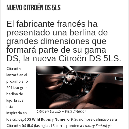
Nuevo Citroën DS 5LS
El fabricante francés ha
presentado una berlina de
grandes dimensiones que
formará parte de su gama
DS, la nueva Citroën DS 5LS.
Citroën
lanzará en el
próximo año
2014 su gran
berlina de
lujo, la cual
esta
Citroën DS 5LS – Vista Interior
inspirada en
los
concept
DS Wild Rubis
y
Numero 9
.
Su nombre definitivo será
Citroën DS 5LS
(las siglas LS corresponden a
Luxury Sedan
)
y ha