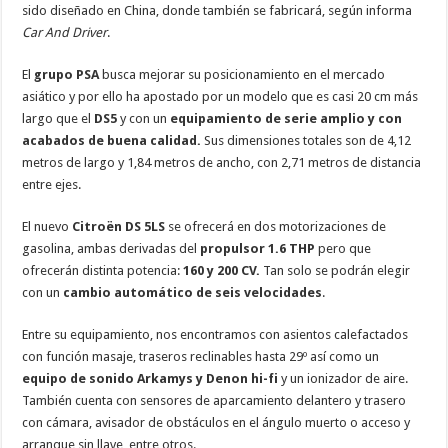
sido diseñado en China, donde también se fabricará, según informa
Car And Driver
.
El
grupo PSA
busca mejorar su posicionamiento en el mercado
asiático y por ello ha apostado por un modelo que es casi 20 cm más
largo que el
DS5
y con un
equipamiento de serie amplio y con
acabados de buena calidad.
Sus dimensiones totales son de 4,12
metros de largo y 1,84 metros de ancho, con 2,71 metros de distancia
entre ejes.
El nuevo
Citroën DS 5LS
se ofrecerá en dos motorizaciones de
gasolina, ambas derivadas del
propulsor 1.6 THP
pero que
ofrecerán distinta potencia:
160 y 200 CV.
Tan solo se podrán elegir
con un
cambio automático de seis velocidades
.
Entre su equipamiento, nos encontramos con asientos calefactados
con función masaje, traseros reclinables hasta 29º así como un
equipo de sonido Arkamys y Denon hi-fi
y un ionizador de aire.
También cuenta con sensores de aparcamiento delantero y trasero
con cámara, avisador de obstáculos en el ángulo muerto o acceso y
arranque sin llave, entre otros.