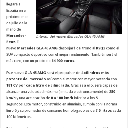
llegará a
España en el
próximo mes
de julio de la
mano de
Mercedes-
Interior del nuevo Mercedes GLA 45 AMG
Benz
. El
nuevo
Mercedes GLA 45 AMG
despojará del trono al
RSQ3
como el
SUV compacto deportivo con el mejor rendimiento. También será el
más caro, con un precio de
64.900 euros
.
Este nuevo
GLA 45 AMG
será el propulsor de
4 cilindros más
potente del mercado
así como el motor con mayor potencia con
181 CV por cada litro de cilindrada
. Gracias a ello, será capaz de
alcanzar una velocidad máxima (limitada electrónicamente) de
250
km/h
y una aceleración de
0 a 100 km/h
inferior a los 5
segundos. Este motor, construido en aluminio, cumple con la norma
Euro 6 y su promedio de consumo homologado es de
7,5 litros
cada
100 kilómetros.