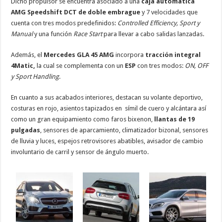
Dicho propulsor se encuentra asociado a una
caja automática
AMG Speedshift DCT de doble embrague
y 7 velocidades que
cuenta con tres modos predefinidos:
Controlled Efficiency, Sport y
Manual
y una función
Race Start
para llevar a cabo salidas lanzadas.
Además, el
Mercedes GLA 45 AMG
incorpora
tracción integral
4Matic,
la cual se complementa con un
ESP
con tres modos:
ON, OFF
y Sport Handling
.
En cuanto a sus acabados interiores, destacan su volante deportivo,
costuras en rojo, asientos tapizados en símil de cuero y alcántara así
como un gran equipamiento como faros bixenon,
llantas de 19
pulgadas
, sensores de aparcamiento, climatizador bizonal, sensores
de lluvia y luces, espejos retrovisores abatibles, avisador de cambio
involuntario de carril y sensor de ángulo muerto.