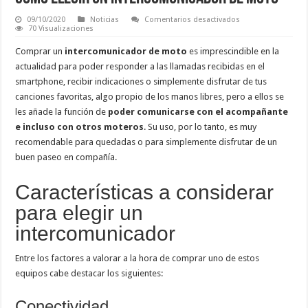
en
09/10/2020
Noticias
Comentarios desactivados
Cómo
70 Visualizaciones
elegir
un
Comprar un
intercomunicador de moto
es imprescindible en la
intercomunicador
de
actualidad para poder responder a las llamadas recibidas en el
moto
smartphone, recibir indicaciones o simplemente disfrutar de tus
canciones favoritas, algo propio de los manos libres, pero a ellos se
les añade la función de
poder comunicarse con el acompañante
e incluso con otros moteros
. Su uso, por lo tanto, es muy
recomendable para quedadas o para simplemente disfrutar de un
buen paseo en compañía.
Características a considerar
para elegir un
intercomunicador
Entre los factores a valorar a la hora de comprar uno de estos
equipos cabe destacar los siguientes:
Conectividad