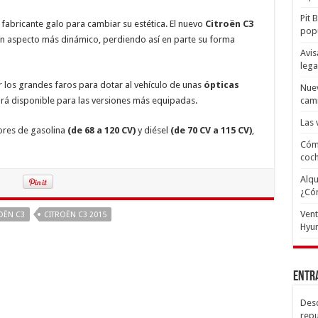
Pit 
l fabricante galo para cambiar su estética. El nuevo
Citroën C3
popu
un aspecto más dinámico, perdiendo así en parte su forma
Avis
lega
os grandes faros para dotar al vehículo de unas
ópticas
Nuev
rá disponible para las versiones más equipadas.
cam
Las 
ores de gasolina
(de 68 a 120 CV)
y diésel
(de 70 CV a 115 CV)
,
Cómo
coc
Alqu
¿Có
Ven
OËN C3
CITROËN C3 2015
Hyun
Entr
Desc
repu