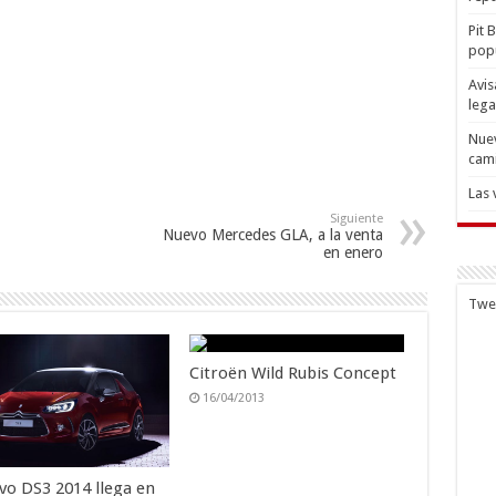
Pit 
popu
Avis
lega
Nuev
cam
Las 
Siguiente
Nuevo Mercedes GLA, a la venta
en enero
Twe
Citroën Wild Rubis Concept
16/04/2013
evo DS3 2014 llega en