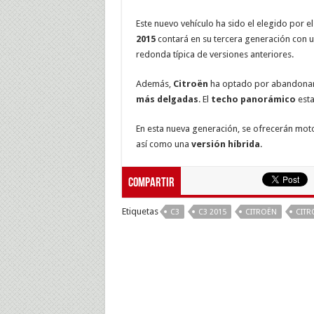
Este nuevo vehículo ha sido el elegido por e
2015
contará en su tercera generación con 
redonda típica de versiones anteriores.
Además,
Citroën
ha optado por abandonar l
más delgadas
. El
techo panorámico
esta
En esta nueva generación, se ofrecerán mot
así como una
versión híbrida
.
Compartir
Etiquetas
C3
C3 2015
CITROËN
CITR