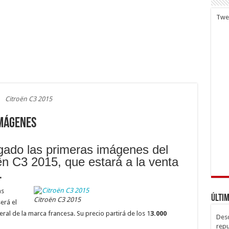
Twe
Citroën C3 2015
imágenes
gado las primeras imágenes del
ën C3 2015, que estará a la venta
.
as
Últim
Citroën C3 2015
erá el
al de la marca francesa. Su precio partirá de los 1
3.000
Desc
repu