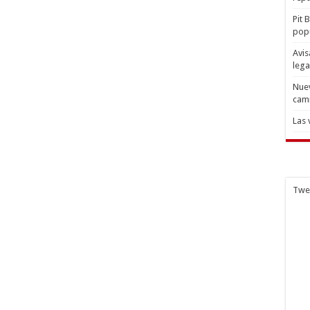
Pit 
popu
Avis
lega
Nuev
cam
Las 
Twe