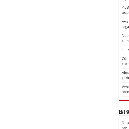
Pit 
popu
Avis
lega
Nuev
cam
Las 
Cómo
coc
Alqu
¿Có
Ven
Hyun
Entr
Desc
repu