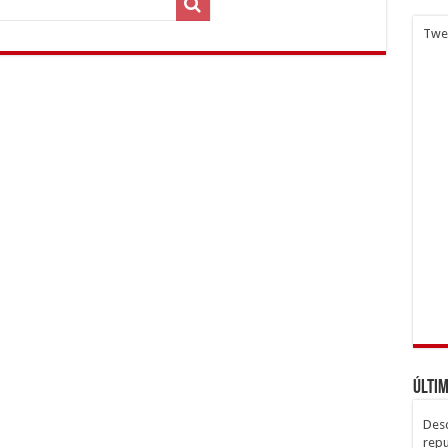
Twe
Últim
Desc
repu